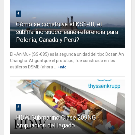
4
Cómo se construye el KSS-III, el
submarino sudcoreano referencia para
Polonia, Canada y Perú?
El «An Mu» (SS-085) es la segunda unidad del tipo Dosan An
Changho. Al igual que el prototipo, fue construido en los
astilleros DSME (ahora ...
+Info
5
HDW Submarino Clase 209NG -
Ampliación del legado