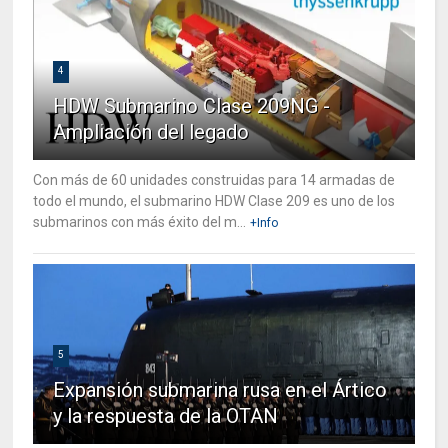
4
HDW Submarino Clase 209NG -
Ampliación del legado
Con más de 60 unidades construidas para 14 armadas de
todo el mundo, el submarino HDW Clase 209 es uno de los
submarinos con más éxito del m...
+Info
5
Expansión submarina rusa en el Ártico
y la respuesta de la OTAN