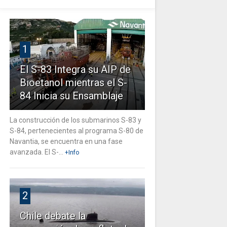
1
El S-83 Integra su AIP de
Bioetanol mientras el S-
84 Inicia su Ensamblaje
La construcción de los submarinos S-83 y
S-84, pertenecientes al programa S-80 de
Navantia, se encuentra en una fase
avanzada. El S-...
+Info
2
Chile debate la