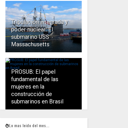
Tripulación integrada y
poder nuclear: El
submarino USS
Massachusetts
PROSUB: El papel
fundamental de las
mujeres en la
construcción de
submarinos en Brasil
Lo mas leido del mes...