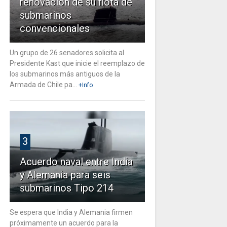
renovación de su flota de
submarinos
convencionales
Un grupo de 26 senadores solicita al
Presidente Kast que inicie el reemplazo de
los submarinos más antiguos de la
Armada de Chile pa...
+Info
3
Acuerdo naval entre India
y Alemania para seis
submarinos Tipo 214
Se espera que India y Alemania firmen
próximamente un acuerdo para la