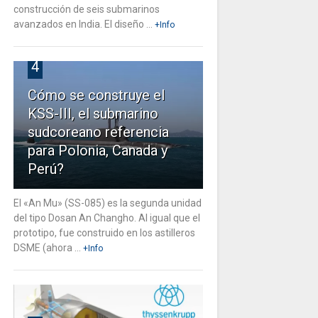
construcción de seis submarinos
avanzados en India. El diseño ...
+Info
4
Cómo se construye el
KSS-III, el submarino
sudcoreano referencia
para Polonia, Canada y
Perú?
El «An Mu» (SS-085) es la segunda unidad
del tipo Dosan An Changho. Al igual que el
prototipo, fue construido en los astilleros
DSME (ahora ...
+Info