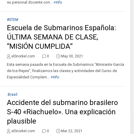
su personal docente con...
+Info
#STEM
Escuela de Submarinos Española:
ÚLTIMA SEMANA DE CLASE,
“MISIÓN CUMPLIDA”
elSnorkel.com
0
May 30, 2021
Esta semana pasada en la Escuela de Submarinos “Almirante García
de los Reyes”, finalizamos las clases y actividades del Curso de
Especialidad Complem...
+Info
.Brasil
Accidente del submarino brasilero
S-40 «Riachuelo». Una explicación
plausible
elSnorkel.com
0
Mar 22, 2021