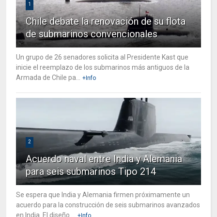
1
Chile debate la renovación de su flota
de submarinos convencionales
Un grupo de 26 senadores solicita al Presidente Kast que
inicie el reemplazo de los submarinos más antiguos de la
Armada de Chile pa...
+Info
2
Acuerdo naval entre India y Alemania
para seis submarinos Tipo 214
Se espera que India y Alemania firmen próximamente un
acuerdo para la construcción de seis submarinos avanzados
en India. El diseño ...
+Info