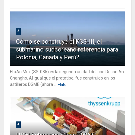
3
Cómo se construye el KSS-III, el
submarino sudcoreano referencia para
Polonia, Canada y Perú?
El «An Mu» (SS-085) es la segunda unidad del tipo Dosan An
Changho. Al igual que el prototipo, fue construido en los
astilleros DSME (ahora ...
+Info
4
HDW Submarino Clase 209NG -