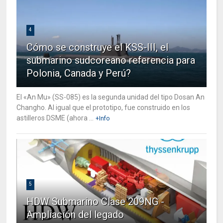
4
Cómo se construye el KSS-III, el
submarino sudcoreano referencia para
Polonia, Canada y Perú?
El «An Mu» (SS-085) es la segunda unidad del tipo Dosan An
Changho. Al igual que el prototipo, fue construido en los
astilleros DSME (ahora ...
+Info
5
HDW Submarino Clase 209NG -
Ampliación del legado