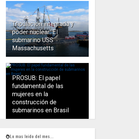
Tripulación integrada y
poder nuclear: El
submarino USS
Massachusetts
PROSUB: El papel
fundamental de las
mujeres en la
construcción de
submarinos en Brasil
Lo mas leido del mes...