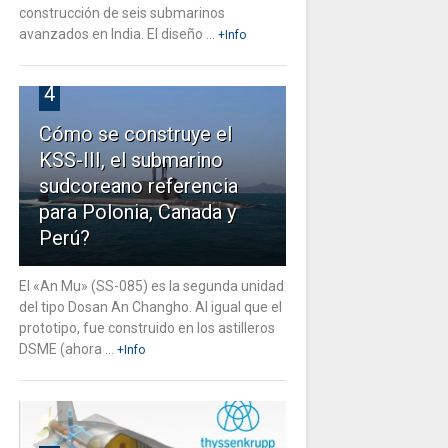
construcción de seis submarinos
avanzados en India. El diseño ...
+Info
4
Cómo se construye el
KSS-III, el submarino
sudcoreano referencia
para Polonia, Canada y
Perú?
El «An Mu» (SS-085) es la segunda unidad
del tipo Dosan An Changho. Al igual que el
prototipo, fue construido en los astilleros
DSME (ahora ...
+Info