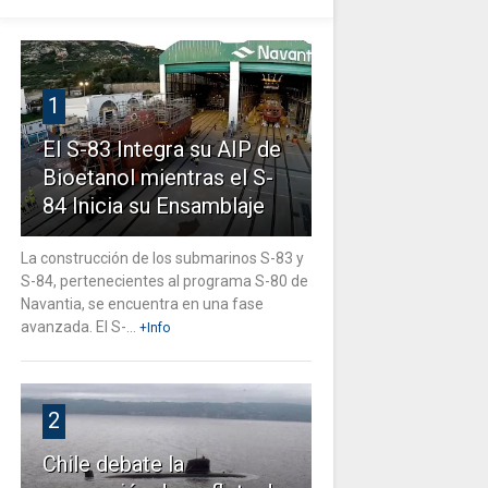
1
El S-83 Integra su AIP de
Bioetanol mientras el S-
84 Inicia su Ensamblaje
La construcción de los submarinos S-83 y
S-84, pertenecientes al programa S-80 de
Navantia, se encuentra en una fase
avanzada. El S-...
+Info
2
Chile debate la