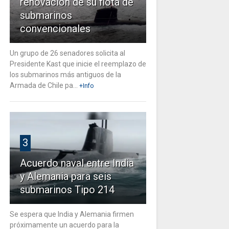
renovación de su flota de
submarinos
convencionales
Un grupo de 26 senadores solicita al
Presidente Kast que inicie el reemplazo de
los submarinos más antiguos de la
Armada de Chile pa...
+Info
3
Acuerdo naval entre India
y Alemania para seis
submarinos Tipo 214
Se espera que India y Alemania firmen
próximamente un acuerdo para la