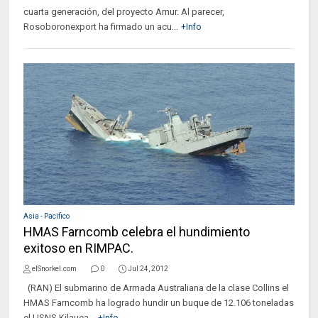
cuarta generación, del proyecto Amur. Al parecer,
Rosoboronexport ha firmado un acu...
+Info
Asia - Pacifico
HMAS Farncomb celebra el hundimiento
exitoso en RIMPAC.
elSnorkel.com
0
Jul 24, 2012
(RAN) El submarino de Armada Australiana de la clase Collins el
HMAS Farncomb ha logrado hundir un buque de 12.106 toneladas
el USNS Kilauea...