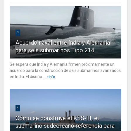
3
Acuerdo naval entre India y Alemania
para seis submarinos Tipo 214
Se espera que India y Alemania firmen próximamente un
acuerdo para la construcción de seis submarinos avanzados
en India. El diseño ...
+Info
4
Cómo se construye el KSS-III, el
submarino sudcoreano referencia para