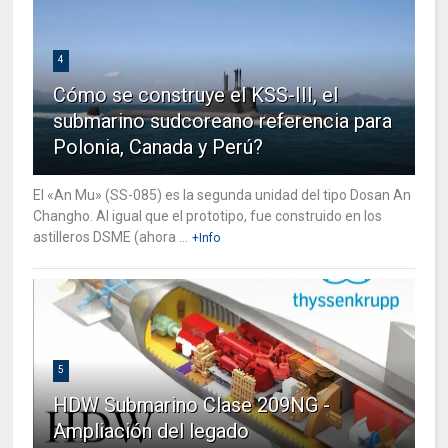
4
Cómo se construye el KSS-III, el
submarino sudcoreano referencia para
Polonia, Canada y Perú?
El «An Mu» (SS-085) es la segunda unidad del tipo Dosan An
Changho. Al igual que el prototipo, fue construido en los
astilleros DSME (ahora ...
+Info
5
HDW Submarino Clase 209NG -
Ampliación del legado