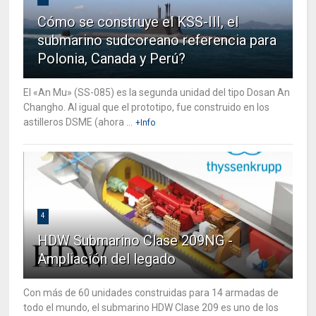
Cómo se construye el KSS-III, el
submarino sudcoreano referencia para
Polonia, Canada y Perú?
El «An Mu» (SS-085) es la segunda unidad del tipo Dosan An
Changho. Al igual que el prototipo, fue construido en los
astilleros DSME (ahora ...
+Info
4
HDW Submarino Clase 209NG -
Ampliación del legado
Con más de 60 unidades construidas para 14 armadas de
todo el mundo, el submarino HDW Clase 209 es uno de los