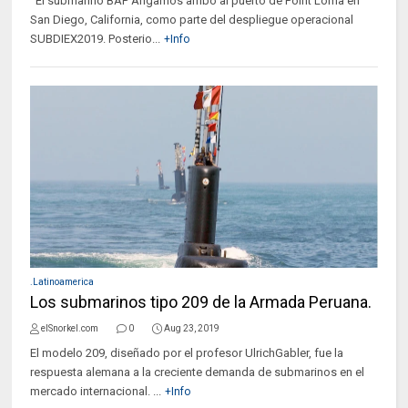
El submarino BAP Angamos arribó al puerto de Point Loma en
San Diego, California, como parte del despliegue operacional
SUBDIEX2019. Posterio...
+Info
.Latinoamerica
Los submarinos tipo 209 de la Armada Peruana.
elSnorkel.com
0
Aug 23, 2019
El modelo 209, diseñado por el profesor UlrichGabler, fue la
respuesta alemana a la creciente demanda de submarinos en el
mercado internacional. ...
+Info