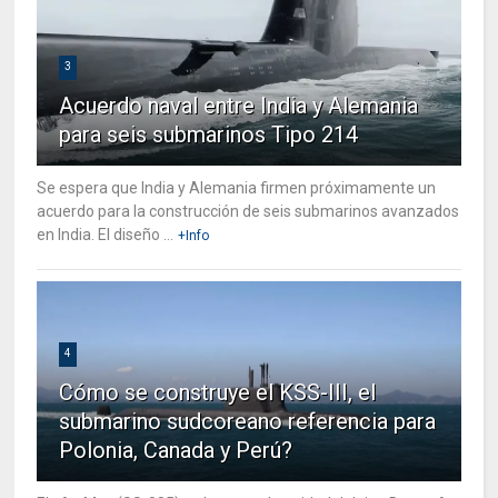
3
Acuerdo naval entre India y Alemania
para seis submarinos Tipo 214
Se espera que India y Alemania firmen próximamente un
acuerdo para la construcción de seis submarinos avanzados
en India. El diseño ...
+Info
4
Cómo se construye el KSS-III, el
submarino sudcoreano referencia para
Polonia, Canada y Perú?