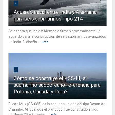
2
Acuerdo naval entre India y Alemania
para seis submarinos Tipo 214
Se espera que India y Alemania firmen próximamente un
acuerdo para la construcción de seis submarinos avanzados
en India. El diseño ...
+Info
3
Cómo se construye el KSS-III, el
submarino sudcoreano referencia para
Polonia, Canada y Perú?
El «An Mu» (SS-085) es la segunda unidad del tipo Dosan An
Changho. Al igual que el prototipo, fue construido en los
astilleros DSME (ahora ...
+Info