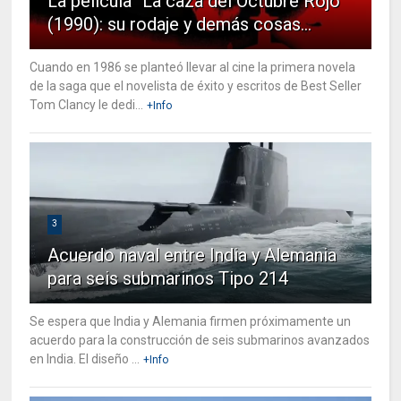
La película “La caza del Octubre Rojo”
(1990): su rodaje y demás cosas…
Cuando en 1986 se planteó llevar al cine la primera novela
de la saga que el novelista de éxito y escritos de Best Seller
Tom Clancy le dedi...
+Info
3
Acuerdo naval entre India y Alemania
para seis submarinos Tipo 214
Se espera que India y Alemania firmen próximamente un
acuerdo para la construcción de seis submarinos avanzados
en India. El diseño ...
+Info