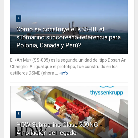
4
Cómo se construye el KSS-III, el
submarino sudcoreano referencia para
Polonia, Canada y Perú?
El «An Mu» (SS-085) es la segunda unidad del tipo Dosan An
Changho. Al igual que el prototipo, fue construido en los
astilleros DSME (ahora ...
+Info
5
HDW Submarino Clase 209NG -
Ampliación del legado