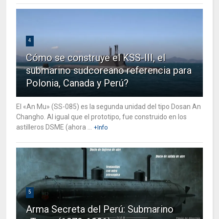
4
Cómo se construye el KSS-III, el
submarino sudcoreano referencia para
Polonia, Canada y Perú?
El «An Mu» (SS-085) es la segunda unidad del tipo Dosan An
Changho. Al igual que el prototipo, fue construido en los
astilleros DSME (ahora ...
+Info
5
Arma Secreta del Perú: Submarino