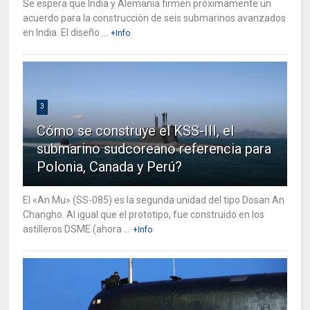
Se espera que India y Alemania firmen próximamente un
acuerdo para la construcción de seis submarinos avanzados
en India. El diseño ...
+Info
3
Cómo se construye el KSS-III, el
submarino sudcoreano referencia para
Polonia, Canada y Perú?
El «An Mu» (SS-085) es la segunda unidad del tipo Dosan An
Changho. Al igual que el prototipo, fue construido en los
astilleros DSME (ahora ...
+Info