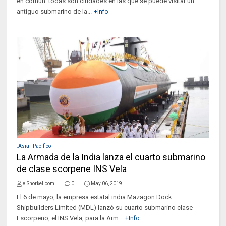
en común: todas son ciudades en las que se puede visitar un
antiguo submarino de la...
+Info
.Asia - Pacifico
La Armada de la India lanza el cuarto submarino
de clase scorpene INS Vela
elSnorkel.com
0
May 06, 2019
El 6 de mayo, la empresa estatal india Mazagon Dock
Shipbuilders Limited (MDL) lanzó su cuarto submarino clase
Escorpeno, el INS Vela, para la Arm...
+Info