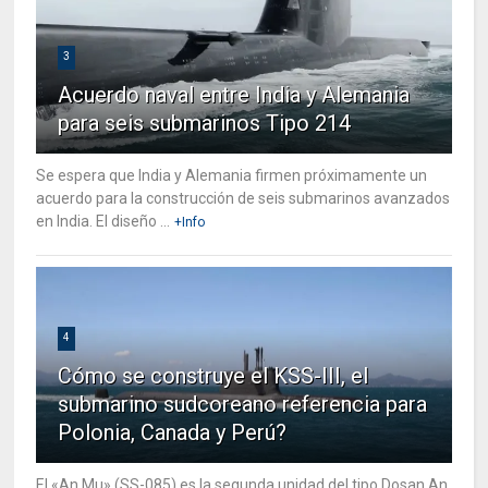
3
Acuerdo naval entre India y Alemania
para seis submarinos Tipo 214
Se espera que India y Alemania firmen próximamente un
acuerdo para la construcción de seis submarinos avanzados
en India. El diseño ...
+Info
4
Cómo se construye el KSS-III, el
submarino sudcoreano referencia para
Polonia, Canada y Perú?
El «An Mu» (SS-085) es la segunda unidad del tipo Dosan An