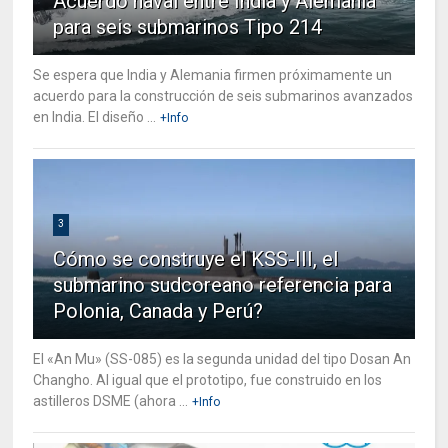
Acuerdo naval entre India y Alemania
para seis submarinos Tipo 214
Se espera que India y Alemania firmen próximamente un
acuerdo para la construcción de seis submarinos avanzados
en India. El diseño ...
+Info
3
Cómo se construye el KSS-III, el
submarino sudcoreano referencia para
Polonia, Canada y Perú?
El «An Mu» (SS-085) es la segunda unidad del tipo Dosan An
Changho. Al igual que el prototipo, fue construido en los
astilleros DSME (ahora ...
+Info