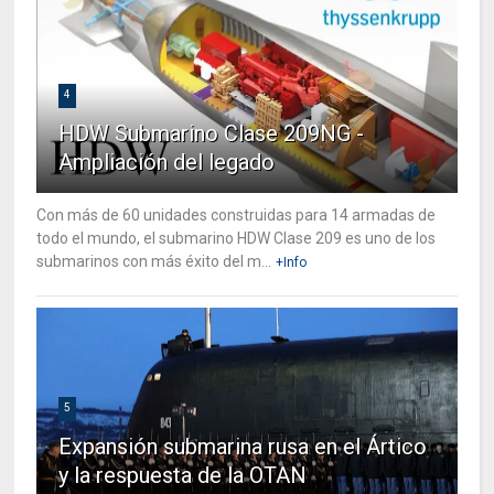
4
HDW Submarino Clase 209NG -
Ampliación del legado
Con más de 60 unidades construidas para 14 armadas de
todo el mundo, el submarino HDW Clase 209 es uno de los
submarinos con más éxito del m...
+Info
5
Expansión submarina rusa en el Ártico
y la respuesta de la OTAN