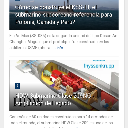
Cómo se construye el KSS-III, el
submarino sudcoreano referencia para
Polonia, Canada y Perú?
El «An Mu» (SS-085) es la segunda unidad del tipo Dosan An
Changho. Al igual que el prototipo, fue construido en los
astilleros DSME (ahora ...
+Info
5
HDW Submarino Clase 209NG -
Ampliación del legado
Con más de 60 unidades construidas para 14 armadas de
todo el mundo, el submarino HDW Clase 209 es uno de los