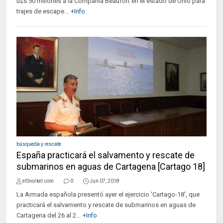
u$s 50 millones a la Compañía Beaufort en el estado de Ohio para
trajes de escape...
+Info
búsqueda y rescate
España practicará el salvamento y rescate de
submarinos en aguas de Cartagena [Cartago 18]
elSnorkel.com
0
Jun 07, 2018
La Armada española presentó ayer el ejercicio 'Cartago-18', que
practicará el salvamento y rescate de submarinos en aguas de
Cartagena del 26 al 2...
+Info