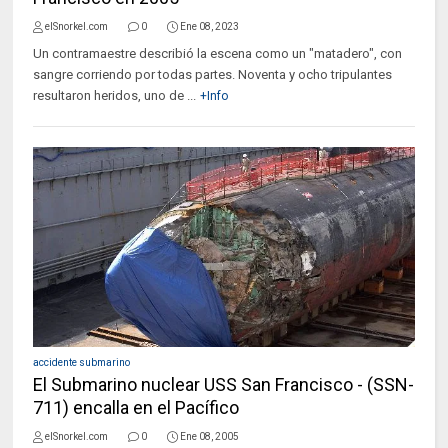
elSnorkel.com
0
Ene 08, 2023
Un contramaestre describió la escena como un "matadero", con
sangre corriendo por todas partes. Noventa y ocho tripulantes
resultaron heridos, uno de ...
+Info
accidente submarino
El Submarino nuclear USS San Francisco - (SSN-
711) encalla en el Pacífico
elSnorkel.com
0
Ene 08, 2005