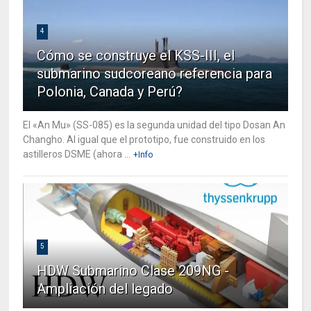
4
Cómo se construye el KSS-III, el
submarino sudcoreano referencia para
Polonia, Canada y Perú?
El «An Mu» (SS-085) es la segunda unidad del tipo Dosan An
Changho. Al igual que el prototipo, fue construido en los
astilleros DSME (ahora ...
+Info
5
HDW Submarino Clase 209NG -
Ampliación del legado