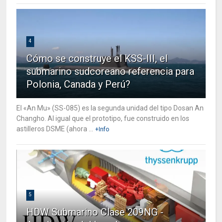
4
Cómo se construye el KSS-III, el
submarino sudcoreano referencia para
Polonia, Canada y Perú?
El «An Mu» (SS-085) es la segunda unidad del tipo Dosan An
Changho. Al igual que el prototipo, fue construido en los
astilleros DSME (ahora ...
+Info
5
HDW Submarino Clase 209NG -