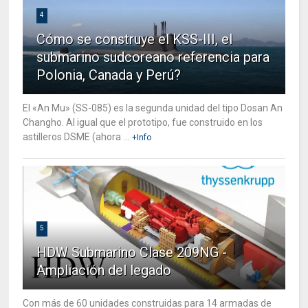
4
Cómo se construye el KSS-III, el
submarino sudcoreano referencia para
Polonia, Canada y Perú?
El «An Mu» (SS-085) es la segunda unidad del tipo Dosan An
Changho. Al igual que el prototipo, fue construido en los
astilleros DSME (ahora ...
+Info
5
HDW Submarino Clase 209NG -
Ampliación del legado
Con más de 60 unidades construidas para 14 armadas de