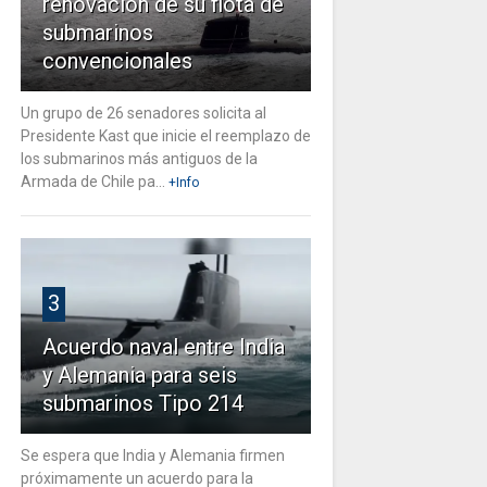
renovación de su flota de
submarinos
convencionales
Un grupo de 26 senadores solicita al
Presidente Kast que inicie el reemplazo de
los submarinos más antiguos de la
Armada de Chile pa...
+Info
3
Acuerdo naval entre India
y Alemania para seis
submarinos Tipo 214
Se espera que India y Alemania firmen
próximamente un acuerdo para la