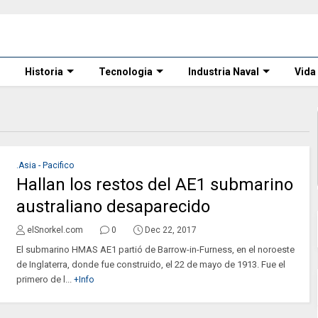
Historia
Tecnologia
Industria Naval
Vida
.Asia - Pacifico
Hallan los restos del AE1 submarino
australiano desaparecido
elSnorkel.com
0
Dec 22, 2017
El submarino HMAS AE1 partió de Barrow-in-Furness, en el noroeste
de Inglaterra, donde fue construido, el 22 de mayo de 1913. Fue el
primero de l...
+Info