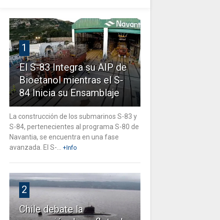
1
El S-83 Integra su AIP de
Bioetanol mientras el S-
84 Inicia su Ensamblaje
La construcción de los submarinos S-83 y
S-84, pertenecientes al programa S-80 de
Navantia, se encuentra en una fase
avanzada. El S-...
+Info
2
Chile debate la