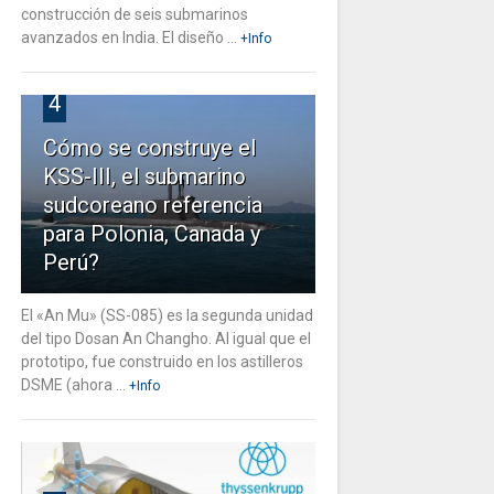
construcción de seis submarinos
avanzados en India. El diseño ...
+Info
4
Cómo se construye el
KSS-III, el submarino
sudcoreano referencia
para Polonia, Canada y
Perú?
El «An Mu» (SS-085) es la segunda unidad
del tipo Dosan An Changho. Al igual que el
prototipo, fue construido en los astilleros
DSME (ahora ...
+Info