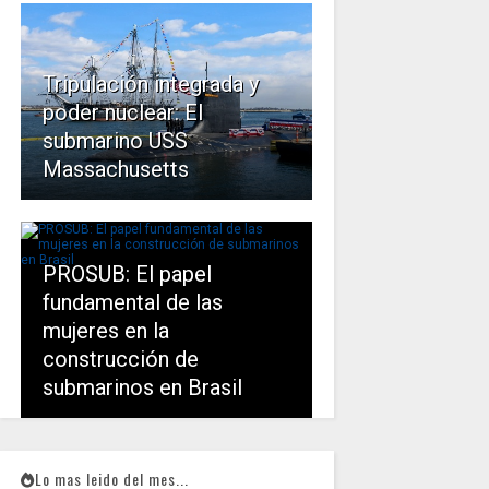
Tripulación integrada y
poder nuclear: El
submarino USS
Massachusetts
PROSUB: El papel
fundamental de las
mujeres en la
construcción de
submarinos en Brasil
Lo mas leido del mes...