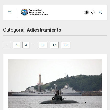
Categoria:
Adiestramiento
...
1
2
3
11
12
13