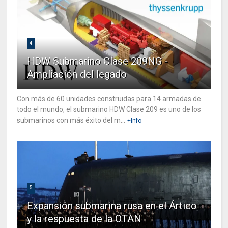
4
HDW Submarino Clase 209NG -
Ampliación del legado
Con más de 60 unidades construidas para 14 armadas de
todo el mundo, el submarino HDW Clase 209 es uno de los
submarinos con más éxito del m...
+Info
5
Expansión submarina rusa en el Ártico
y la respuesta de la OTAN