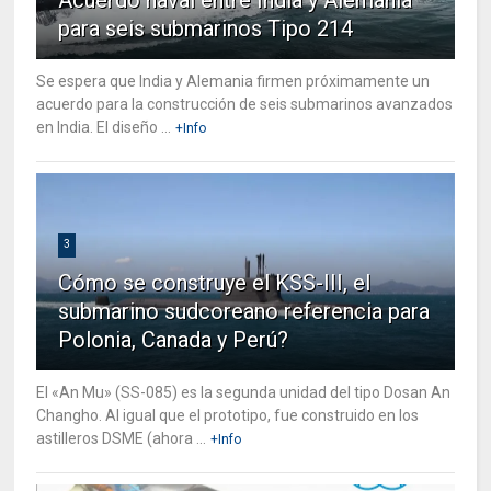
para seis submarinos Tipo 214
Se espera que India y Alemania firmen próximamente un
acuerdo para la construcción de seis submarinos avanzados
en India. El diseño ...
+Info
3
Cómo se construye el KSS-III, el
submarino sudcoreano referencia para
Polonia, Canada y Perú?
El «An Mu» (SS-085) es la segunda unidad del tipo Dosan An
Changho. Al igual que el prototipo, fue construido en los
astilleros DSME (ahora ...
+Info