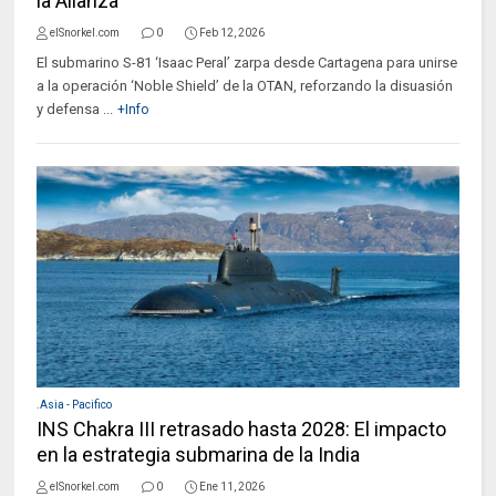
la Alianza
elSnorkel.com
0
Feb 12, 2026
El submarino S-81 ‘Isaac Peral’ zarpa desde Cartagena para unirse
a la operación ‘Noble Shield’ de la OTAN, reforzando la disuasión
y defensa ...
+Info
.Asia - Pacifico
INS Chakra III retrasado hasta 2028: El impacto
en la estrategia submarina de la India
elSnorkel.com
0
Ene 11, 2026