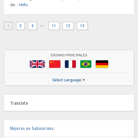
de...
+Info
...
1
2
3
11
12
13
IDIOMAS PRINCIPALES
Select Language
▼
Translate
Mujeres en Submarinos