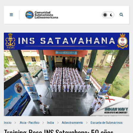
Inicio
.Asia - Pacifico
India
Adiestramiento
Escuela de Submarinos
Training Base INS Satavahana: 50 años