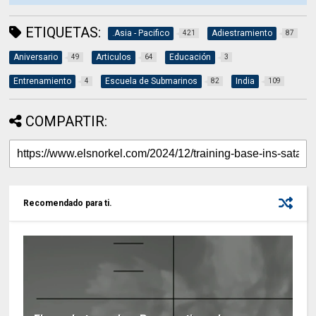
ETIQUETAS:
.Asia - Pacifico
Adiestramiento
421
87
Aniversario
Articulos
Educación
49
64
3
Entrenamiento
Escuela de Submarinos
India
4
82
109
COMPARTIR:
Recomendado para ti.