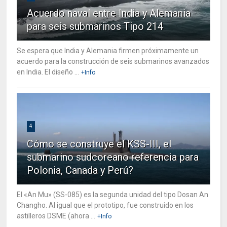
Acuerdo naval entre India y Alemania
para seis submarinos Tipo 214
Se espera que India y Alemania firmen próximamente un
acuerdo para la construcción de seis submarinos avanzados
en India. El diseño ...
+Info
4
Cómo se construye el KSS-III, el
submarino sudcoreano referencia para
Polonia, Canada y Perú?
El «An Mu» (SS-085) es la segunda unidad del tipo Dosan An
Changho. Al igual que el prototipo, fue construido en los
astilleros DSME (ahora ...
+Info