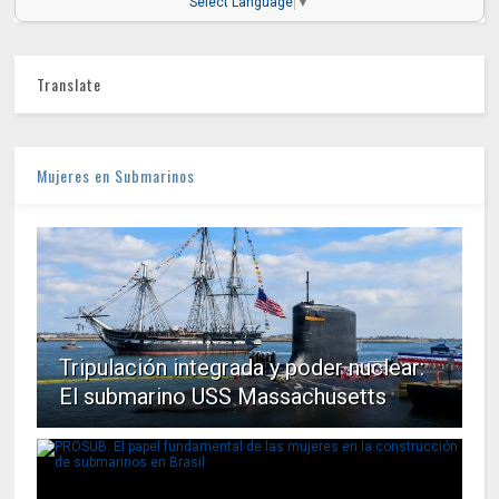
Select Language
▼
Translate
Mujeres en Submarinos
Tripulación integrada y poder nuclear:
El submarino USS Massachusetts