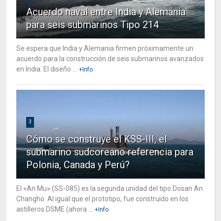
Acuerdo naval entre India y Alemania
para seis submarinos Tipo 214
Se espera que India y Alemania firmen próximamente un
acuerdo para la construcción de seis submarinos avanzados
en India. El diseño ...
+Info
3
Cómo se construye el KSS-III, el
submarino sudcoreano referencia para
Polonia, Canada y Perú?
El «An Mu» (SS-085) es la segunda unidad del tipo Dosan An
Changho. Al igual que el prototipo, fue construido en los
astilleros DSME (ahora ...
+Info