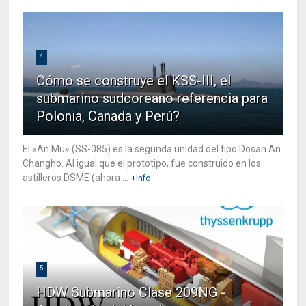
4
Cómo se construye el KSS-III, el
submarino sudcoreano referencia para
Polonia, Canada y Perú?
El «An Mu» (SS-085) es la segunda unidad del tipo Dosan An
Changho. Al igual que el prototipo, fue construido en los
astilleros DSME (ahora ...
+Info
5
HDW Submarino Clase 209NG -