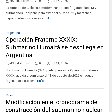
elSnorkel.com
0
Jul 15, 2026
La Armada de Chile está modernizando sus fragatas Clase M y
submarinos Scorpène para extender su vida útil y mantener
capacidades disuasivas e...
+Info
.Argentina
Operación Fraterno XXXIX:
Submarino Humaitá se despliega en
Argentina
elSnorkel.com
0
Jul 11, 2026
El submarino Humaitá (S41) participará en la Operación Fraterno
XXXIX, que dará comienzo el 13 de agosto de 2026 en aguas
argentinas. Este ser...
+Info
.Brasil
Modificación en el cronograma de
construcción del submarino nuclear