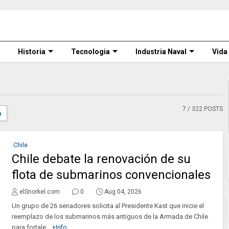
Historia
Tecnologia
Industria Naval
Vida
7
/ 322 POSTS
6
.Chile
Chile debate la renovación de su
flota de submarinos convencionales
elSnorkel.com
0
Aug 04, 2026
Un grupo de 26 senadores solicita al Presidente Kast que inicie el
reemplazo de los submarinos más antiguos de la Armada de Chile
para fortale...
+Info