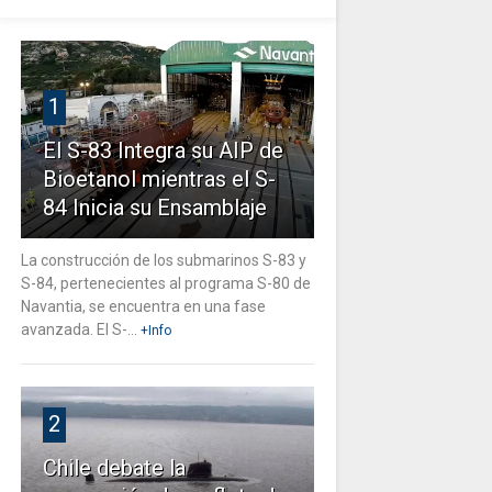
1
El S-83 Integra su AIP de
Bioetanol mientras el S-
84 Inicia su Ensamblaje
La construcción de los submarinos S-83 y
S-84, pertenecientes al programa S-80 de
Navantia, se encuentra en una fase
avanzada. El S-...
+Info
2
Chile debate la