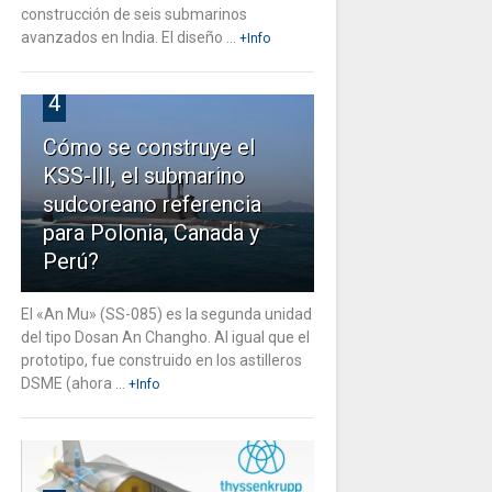
construcción de seis submarinos
avanzados en India. El diseño ...
+Info
4
Cómo se construye el
KSS-III, el submarino
sudcoreano referencia
para Polonia, Canada y
Perú?
El «An Mu» (SS-085) es la segunda unidad
del tipo Dosan An Changho. Al igual que el
prototipo, fue construido en los astilleros
DSME (ahora ...
+Info