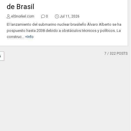
de Brasil
elSnorkel.com
0
Jul 11, 2026
El lanzamiento del submarino nuclear brasileño Álvaro Alberto se ha
pospuesto hasta 2038 debido a obstáculos técnicos y políticos. La
construc...
+Info
7
/ 322 POSTS
6