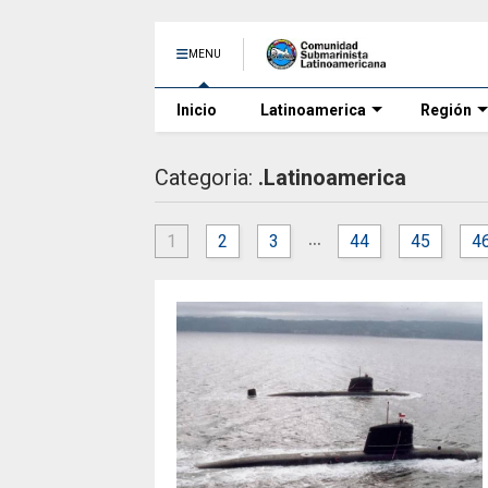
MENU
Inicio
Latinoamerica
Región
Categoria:
.Latinoamerica
...
1
2
3
44
45
4