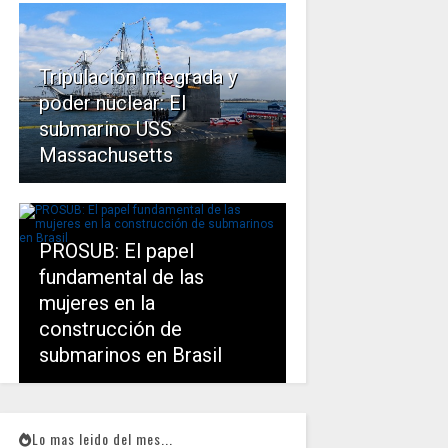
Tripulación integrada y
poder nuclear: El
submarino USS
Massachusetts
PROSUB: El papel
fundamental de las
mujeres en la
construcción de
submarinos en Brasil
Lo mas leido del mes...