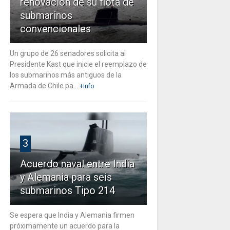
renovación de su flota de
submarinos
convencionales
Un grupo de 26 senadores solicita al
Presidente Kast que inicie el reemplazo de
los submarinos más antiguos de la
Armada de Chile pa...
+Info
3
Acuerdo naval entre India
y Alemania para seis
submarinos Tipo 214
Se espera que India y Alemania firmen
próximamente un acuerdo para la