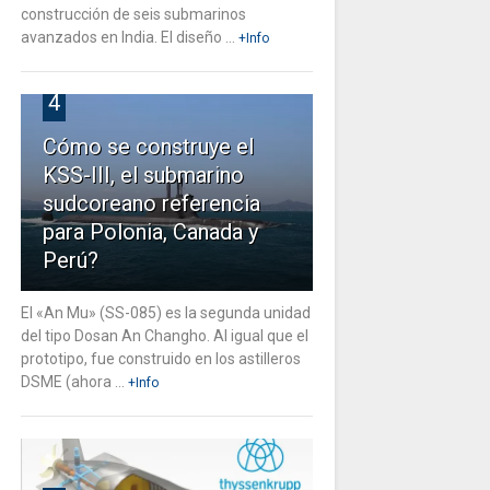
construcción de seis submarinos
avanzados en India. El diseño ...
+Info
4
Cómo se construye el
KSS-III, el submarino
sudcoreano referencia
para Polonia, Canada y
Perú?
El «An Mu» (SS-085) es la segunda unidad
del tipo Dosan An Changho. Al igual que el
prototipo, fue construido en los astilleros
DSME (ahora ...
+Info