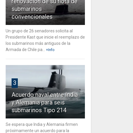
renovación de su flota de
submarinos
convencionales
Un grupo de 26 senadores solicita al
Presidente Kast que inicie el reemplazo de
los submarinos más antiguos de la
Armada de Chile pa...
+Info
3
Acuerdo naval entre India
y Alemania para seis
submarinos Tipo 214
Se espera que India y Alemania firmen
próximamente un acuerdo para la