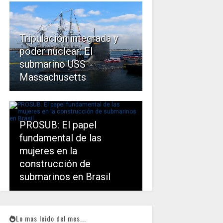
Tripulación integrada y
poder nuclear: El
submarino USS
Massachusetts
PROSUB: El papel
fundamental de las
mujeres en la
construcción de
submarinos en Brasil
Lo mas leido del mes...