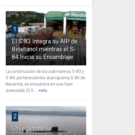
1
El S-83 Integra su AIP de
Bioetanol mientras el S-
84 Inicia su Ensamblaje
La construcción de los submarinos S-83 y
S-84, pertenecientes al programa S-80 de
Navantia, se encuentra en una fase
avanzada. El S-...
+Info
2
Chile debate la