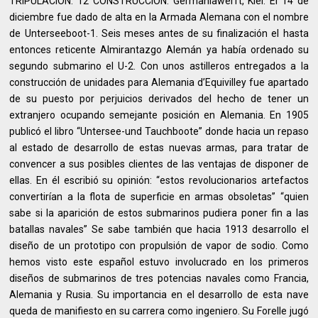
TRIPULACIÓN: 12 CONSTRUCCIÓN: Germaniawerft, Kiel. El 14 de
diciembre fue dado de alta en la Armada Alemana con el nombre
de Unterseeboot-1. Seis meses antes de su finalización el hasta
entonces reticente Almirantazgo Alemán ya había ordenado su
segundo submarino el U-2. Con unos astilleros entregados a la
construcción de unidades para Alemania d’Equivilley fue apartado
de su puesto por perjuicios derivados del hecho de tener un
extranjero ocupando semejante posición en Alemania. En 1905
publicó el libro “Untersee-und Tauchboote” donde hacia un repaso
al estado de desarrollo de estas nuevas armas, para tratar de
convencer a sus posibles clientes de las ventajas de disponer de
ellas. En él escribió su opinión: “estos revolucionarios artefactos
convertirían a la flota de superficie en armas obsoletas” “quien
sabe si la aparición de estos submarinos pudiera poner fin a las
batallas navales” Se sabe también que hacia 1913 desarrollo el
diseño de un prototipo con propulsión de vapor de sodio. Como
hemos visto este español estuvo involucrado en los primeros
diseños de submarinos de tres potencias navales como Francia,
Alemania y Rusia. Su importancia en el desarrollo de esta nave
queda de manifiesto en su carrera como ingeniero. Su Forelle jugó