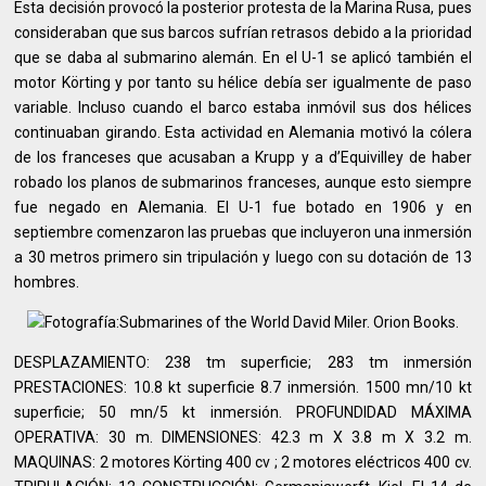
Esta decisión provocó la posterior protesta de la Marina Rusa, pues
consideraban que sus barcos sufrían retrasos debido a la prioridad
que se daba al submarino alemán. En el U-1 se aplicó también el
motor Körting y por tanto su hélice debía ser igualmente de paso
variable. Incluso cuando el barco estaba inmóvil sus dos hélices
continuaban girando. Esta actividad en Alemania motivó la cólera
de los franceses que acusaban a Krupp y a d’Equivilley de haber
robado los planos de submarinos franceses, aunque esto siempre
fue negado en Alemania. El U-1 fue botado en 1906 y en
septiembre comenzaron las pruebas que incluyeron una inmersión
a 30 metros primero sin tripulación y luego con su dotación de 13
hombres.
DESPLAZAMIENTO: 238 tm superficie; 283 tm inmersión
PRESTACIONES: 10.8 kt superficie 8.7 inmersión. 1500 mn/10 kt
superficie; 50 mn/5 kt inmersión. PROFUNDIDAD MÁXIMA
OPERATIVA: 30 m. DIMENSIONES: 42.3 m X 3.8 m X 3.2 m.
MAQUINAS: 2 motores Körting 400 cv ; 2 motores eléctricos 400 cv.