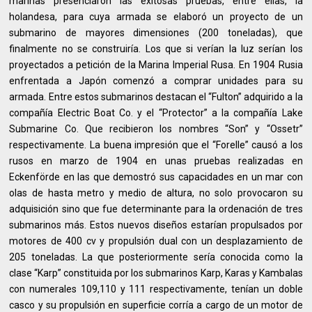
marinas presenciaron las exitosas pruebas, entre ellas, la
holandesa, para cuya armada se elaboró un proyecto de un
submarino de mayores dimensiones (200 toneladas), que
finalmente no se construiría. Los que si verían la luz serían los
proyectados a petición de la Marina Imperial Rusa. En 1904 Rusia
enfrentada a Japón comenzó a comprar unidades para su
armada. Entre estos submarinos destacan el “Fulton” adquirido a la
compañía Electric Boat Co. y el “Protector” a la compañía Lake
Submarine Co. Que recibieron los nombres “Son” y “Ossetr”
respectivamente. La buena impresión que el “Forelle” causó a los
rusos en marzo de 1904 en unas pruebas realizadas en
Eckenförde en las que demostró sus capacidades en un mar con
olas de hasta metro y medio de altura, no solo provocaron su
adquisición sino que fue determinante para la ordenación de tres
submarinos más. Estos nuevos diseños estarían propulsados por
motores de 400 cv y propulsión dual con un desplazamiento de
205 toneladas. La que posteriormente sería conocida como la
clase “Karp” constituida por los submarinos Karp, Karas y Kambalas
con numerales 109,110 y 111 respectivamente, tenían un doble
casco y su propulsión en superficie corría a cargo de un motor de