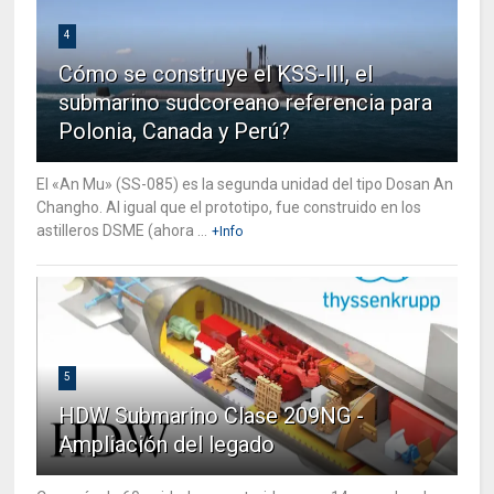
4
Cómo se construye el KSS-III, el
submarino sudcoreano referencia para
Polonia, Canada y Perú?
El «An Mu» (SS-085) es la segunda unidad del tipo Dosan An
Changho. Al igual que el prototipo, fue construido en los
astilleros DSME (ahora ...
+Info
5
HDW Submarino Clase 209NG -
Ampliación del legado