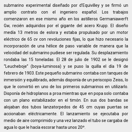
submarino experimental diseñado por d’Equivilley y se firmó un
amplio contrato con el ingeniero español. Los trabajos
comenzaron en ese mismo año en los astilleros Germaniawerft
Gw, recién adquiridos por el gigante del acero Krupp. El diseño
medía 13 metros de eslora y estaba propulsado por un motor
eléctrico de 65 cv con revoluciones fijas, lo que hizo necesario la
incorporación de una hélice de paso variable de manera que la
velocidad del submarino pudiese ser regulada. Su desplazamiento
rondaba las 15 toneladas. El 28 de julio de 1902 se le designó
“Leucheboje” (boya-luminosa) y se puso la quilla el día 19 de
febrero de 1903. Este pequeño submarino contaba con tanques de
inmersión y equilibrado, además disponía de un periscopio Zeiss, lo
que le convirtió en uno de los primeros submarinos en utilizarlo.
Disponía de hidroplanos a proa mientras que en popa solo contaba
con un plano estabilizador en el timón. En sus dos bandas se
alojaban dos tubos lanzatorpedos de 45 cm cuyas puertas se
accionaban eléctricamente. El lanzamiento se ejecutaba por
medio de aire comprimido y una vez lanzado el tubo se cargaba de
agua lo que le hacía escorar hasta unos 20º.