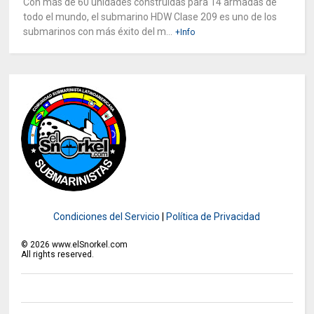
Con más de 60 unidades construidas para 14 armadas de
todo el mundo, el submarino HDW Clase 209 es uno de los
submarinos con más éxito del m...
+Info
Condiciones del Servicio
|
Política de Privacidad
©
2026
www.elSnorkel.com
All rights reserved.