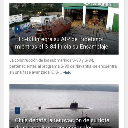
1
El S-83 Integra su AIP de Bioetanol
mientras el S-84 Inicia su Ensamblaje
La construcción de los submarinos S-83 y S-84,
pertenecientes al programa S-80 de Navantia, se encuentra
en una fase avanzada. El S-...
+Info
2
Chile debate la renovación de su flota
de submarinos convencionales