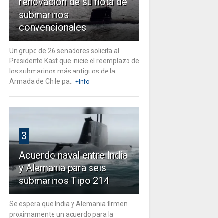
renovación de su flota de
submarinos
convencionales
Un grupo de 26 senadores solicita al
Presidente Kast que inicie el reemplazo de
los submarinos más antiguos de la
Armada de Chile pa...
+Info
3
Acuerdo naval entre India
y Alemania para seis
submarinos Tipo 214
Se espera que India y Alemania firmen
próximamente un acuerdo para la