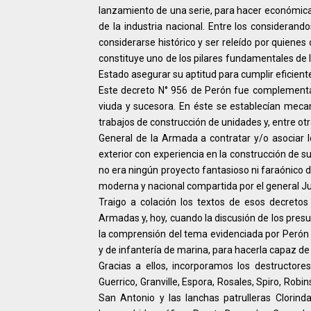
lanzamiento de una serie, para hacer económica
de la industria nacional. Entre los considerand
considerarse histórico y ser releído por quiene
constituye uno de los pilares fundamentales de l
Estado asegurar su aptitud para cumplir eficien
Este decreto N° 956 de Perón fue complementa
viuda y sucesora. En éste se establecían meca
trabajos de construcción de unidades y, entre ot
General de la Armada a contratar y/o asociar 
exterior con experiencia en la construcción de s
no era ningún proyecto fantasioso ni faraónico d
moderna y nacional compartida por el general J
Traigo a colación los textos de esos decretos
Armadas y, hoy, cuando la discusión de los presu
la comprensión del tema evidenciada por Perón 
y de infantería de marina, para hacerla capaz d
Gracias a ellos, incorporamos los destructor
Guerrico, Granville, Espora, Rosales, Spiro, Ro
San Antonio y las lanchas patrulleras Clorin