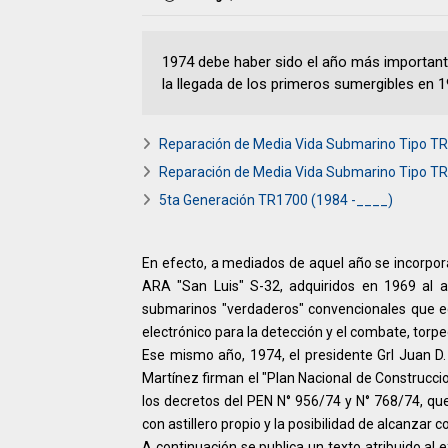
1974 debe haber sido el año más important
la llegada de los primeros sumergibles en 1
Reparación de Media Vida Submarino Tipo T
Reparación de Media Vida Submarino Tipo T
5ta Generación TR1700 (1984 -____)
En efecto, a mediados de aquel año se incorpor
ARA "San Luis" S-32, adquiridos en 1969 al a
submarinos "verdaderos" convencionales que e
electrónico para la detección y el combate, torp
Ese mismo año, 1974, el presidente Grl Juan D. 
Martínez firman el "Plan Nacional de Construcci
los decretos del PEN N° 956/74 y N° 768/74, q
con astillero propio y la posibilidad de alcanzar
A continuación se publica un texto atribuido al 