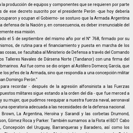
 la producción de equipos y componentes que se requieren por parte
os de ese decreto suscrito por el presidente Perón -que hoy debería
s ocuparon y ocupan el Gobierno- se sostuvo que la Armada Argentina
a defensa de la Nación y, en consecuencia, es deber irrenunciable del
temente esa misión.
do el 5 de septiembre del mismo año por el N° 768, firmado por su
nismos, de rutina para el financiamiento y puesta en marcha de los
ras cosas, se facultaba al Ministerio de Defensa a través del Comando
los Talleres Navales de Dársena Norte (Tandanor) con una firma del
ubmarinos. Así fue como se dio origen al Astillero Domecq García, que
e los jefes de la Armada, sino que respondía a una concepción militar
uan Domingo Perón."
 para recordar - después de la agresión alfonsinista a las Fuerzas
puestos militares sigue estando a la orden del día - que fue merced a
y su mujer, que pudimos reequipar a nuestra fuerza naval, aeronaval
e una operatoria adecuada a las necesidades de la defensa nacional.
es Brown, La Argentina, Heroína y Sarandí y las corbetas Drumond,
binson, Gómez Roca y Parker. También sumamos a la Flota el BDT Cabo
da, Concepción del Uruguay, Barranqueras y Baradero, así como los