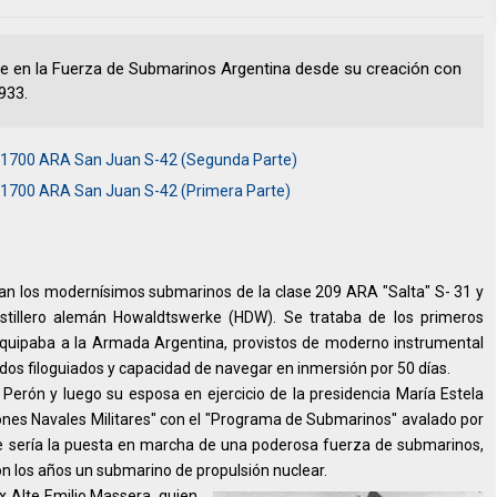
e en la Fuerza de Submarinos Argentina desde su creación con
933.
R1700 ARA San Juan S-42 (Segunda Parte)
R1700 ARA San Juan S-42 (Primera Parte)
an los modernísimos submarinos de la clase 209 ARA "Salta" S- 31 y
stillero alemán Howaldtswerke (HDW). Se trataba de los primeros
quipaba a la Armada Argentina, provistos de moderno instrumental
edos filoguiados y capacidad de navegar en inmersión por 50 días.
Perón y luego su esposa en ejercicio de la presidencia María Estela
ones Navales Militares" con el "Programa de Submarinos" avalado por
ue sería la puesta en marcha de una poderosa fuerza de submarinos,
 con los años un submarino de propulsión nuclear.
ex Alte Emilio Massera, quien