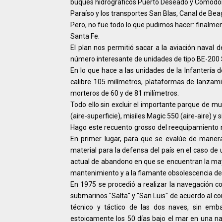
buques hidrográficos Puerto Deseado y Comodoro 
Paraíso y los transportes San Blas, Canal de Beag
Pero, no fue todo lo que pudimos hacer: finalmen
Santa Fe.
El plan nos permitió sacar a la aviación naval 
número interesante de unidades de tipo BE-200 S
En lo que hace a las unidades de la Infantería
calibre 105 milímetros, plataformas de lanzami
morteros de 60 y de 81 milímetros.
Todo ello sin excluir el importante parque de
(aire-superficie), misiles Magic 550 (aire-aire) y
Hago este recuento grosso del reequipamiento n
En primer lugar, para que se evalúe de maner
material para la defensa del país en el caso de 
actual de abandono en que se encuentran la mayo
mantenimiento y a la flamante obsolescencia de 
En 1975 se procedió a realizar la navegación 
submarinos "Salta" y "San Luis" de acuerdo al co
técnico y táctico de las dos naves, sin emb
estoicamente los 50 días bajo el mar en una nav