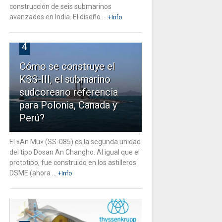
construcción de seis submarinos
avanzados en India. El diseño ...
+Info
4
Cómo se construye el
KSS-III, el submarino
sudcoreano referencia
para Polonia, Canada y
Perú?
El «An Mu» (SS-085) es la segunda unidad
del tipo Dosan An Changho. Al igual que el
prototipo, fue construido en los astilleros
DSME (ahora ...
+Info