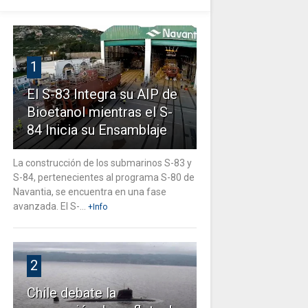
1
El S-83 Integra su AIP de
Bioetanol mientras el S-
84 Inicia su Ensamblaje
La construcción de los submarinos S-83 y
S-84, pertenecientes al programa S-80 de
Navantia, se encuentra en una fase
avanzada. El S-...
+Info
2
Chile debate la