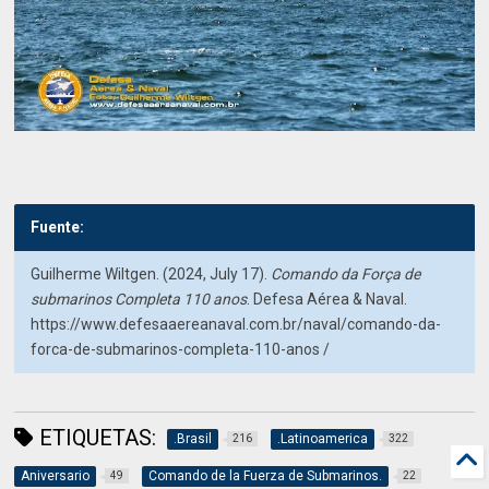
Fuente:
Guilherme Wiltgen. (2024, July 17).
Comando da Força de
submarinos Completa 110 anos
. Defesa Aérea & Naval.
https://www.defesaaereanaval.com.br/naval/comando-da-
forca-de-submarinos-completa-110-anos /
ETIQUETAS:
.Brasil
.Latinoamerica
216
322
Aniversario
Comando de la Fuerza de Submarinos.
49
22