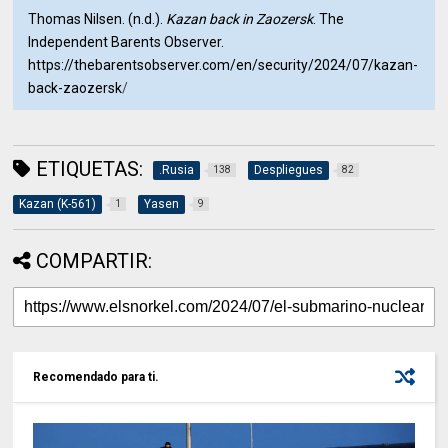
Thomas Nilsen. (n.d.).
Kazan back in Zaozersk
. The
Independent Barents Observer.
https://thebarentsobserver.com/en/security/2024/07/kazan-
back-zaozersk
/
ETIQUETAS:
.Rusia
Despliegues
138
82
Kazan (K-561)
Yasen
1
9
COMPARTIR:
Recomendado para ti.