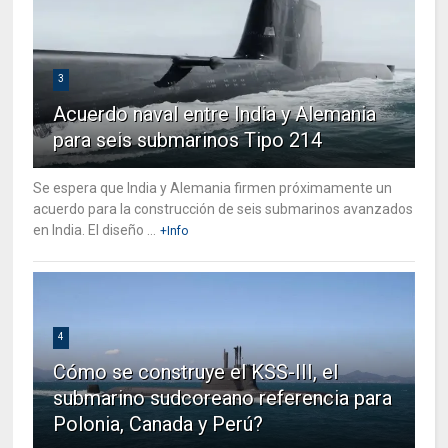
3
Acuerdo naval entre India y Alemania
para seis submarinos Tipo 214
Se espera que India y Alemania firmen próximamente un
acuerdo para la construcción de seis submarinos avanzados
en India. El diseño ...
+Info
4
Cómo se construye el KSS-III, el
submarino sudcoreano referencia para
Polonia, Canada y Perú?