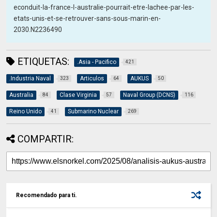
econduit-la-france-l-australie-pourrait-etre-lachee-par-les-
etats-unis-et-se-retrouver-sans-sous-marin-en-
2030.N2236490
ETIQUETAS:
.Asia - Pacifico
421
.Industria Naval
Articulos
AUKUS
323
64
50
Australia
Clase Virginia
Naval Group (DCNS)
84
57
116
Reino Unido
Submarino Nuclear
41
269
COMPARTIR:
Recomendado para ti.