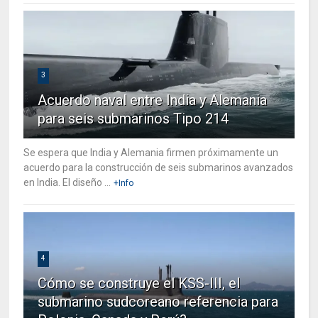
3
Acuerdo naval entre India y Alemania
para seis submarinos Tipo 214
Se espera que India y Alemania firmen próximamente un
acuerdo para la construcción de seis submarinos avanzados
en India. El diseño ...
+Info
4
Cómo se construye el KSS-III, el
submarino sudcoreano referencia para