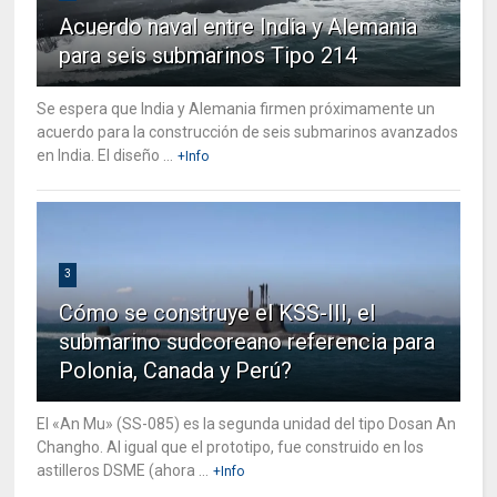
Acuerdo naval entre India y Alemania
para seis submarinos Tipo 214
Se espera que India y Alemania firmen próximamente un
acuerdo para la construcción de seis submarinos avanzados
en India. El diseño ...
+Info
3
Cómo se construye el KSS-III, el
submarino sudcoreano referencia para
Polonia, Canada y Perú?
El «An Mu» (SS-085) es la segunda unidad del tipo Dosan An
Changho. Al igual que el prototipo, fue construido en los
astilleros DSME (ahora ...
+Info