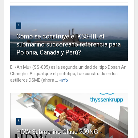
4
Cómo se construye el KSS-III, el
submarino sudcoreano referencia para
Polonia, Canada y Perú?
El «An Mu» (SS-085) es la segunda unidad del tipo Dosan An
Changho. Al igual que el prototipo, fue construido en los
astilleros DSME (ahora ...
+Info
5
HDW Submarino Clase 209NG -