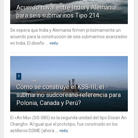
Acuerdo naval entre India y Alemania
para seis submarinos Tipo 214
Se espera que India y Alemania firmen próximamente un
acuerdo para la construcción de seis submarinos avanzados
en India. El diseño ...
+Info
3
Cómo se construye el KSS-III, el
submarino sudcoreano referencia para
Polonia, Canada y Perú?
El «An Mu» (SS-085) es la segunda unidad del tipo Dosan An
Changho. Al igual que el prototipo, fue construido en los
astilleros DSME (ahora ...
+Info