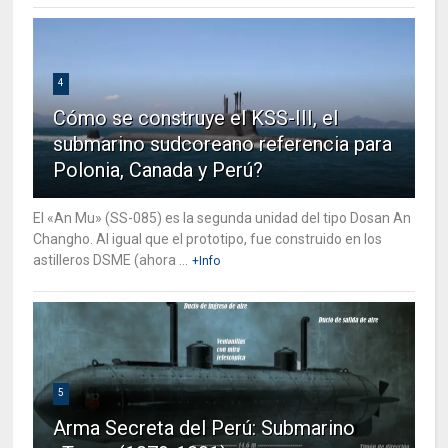
4
Cómo se construye el KSS-III, el
submarino sudcoreano referencia para
Polonia, Canada y Perú?
El «An Mu» (SS-085) es la segunda unidad del tipo Dosan An
Changho. Al igual que el prototipo, fue construido en los
astilleros DSME (ahora ...
+Info
5
Arma Secreta del Perú: Submarino