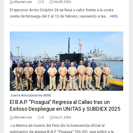
elSnorkel.com
0
Feb 09, 2026
El ejercicio Arctic Dolphin 26 se lleva a cabo frente a la costa
oeste de Noruega del 2 al 13 de febrero, reuniendo a las...
+Info
.Guerra Antisubmarina (ASW)
El B.A.P. “Pisagua” Regresa al Callao tras un
Exitoso Despliegue en UNITAS y SUBDIEX 2025
elSnorkel.com
0
Ene 21, 2026
La Marina de Guerra del Perú dio la bienvenida oficial al
submarino de ataque B.A.P. “Pisagua” (SS-33), que arribó a la