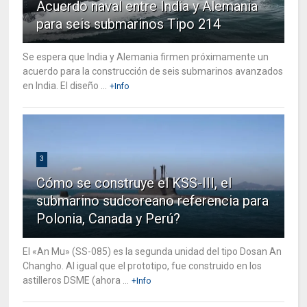
Acuerdo naval entre India y Alemania
para seis submarinos Tipo 214
Se espera que India y Alemania firmen próximamente un
acuerdo para la construcción de seis submarinos avanzados
en India. El diseño ...
+Info
3
Cómo se construye el KSS-III, el
submarino sudcoreano referencia para
Polonia, Canada y Perú?
El «An Mu» (SS-085) es la segunda unidad del tipo Dosan An
Changho. Al igual que el prototipo, fue construido en los
astilleros DSME (ahora ...
+Info