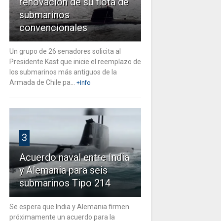
renovación de su flota de
submarinos
convencionales
Un grupo de 26 senadores solicita al
Presidente Kast que inicie el reemplazo de
los submarinos más antiguos de la
Armada de Chile pa...
+Info
3
Acuerdo naval entre India
y Alemania para seis
submarinos Tipo 214
Se espera que India y Alemania firmen
próximamente un acuerdo para la