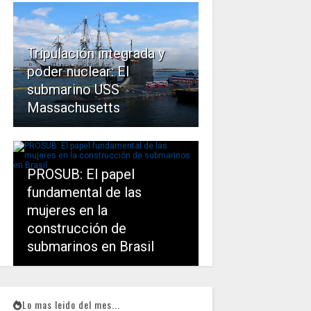
Tripulación integrada y
poder nuclear: El
submarino USS
Massachusetts
PROSUB: El papel
fundamental de las
mujeres en la
construcción de
submarinos en Brasil
Lo mas leido del mes...