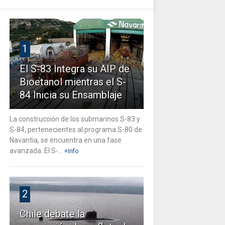
1
El S-83 Integra su AIP de
Bioetanol mientras el S-
84 Inicia su Ensamblaje
La construcción de los submarinos S-83 y
S-84, pertenecientes al programa S-80 de
Navantia, se encuentra en una fase
avanzada. El S-...
+Info
2
Chile debate la