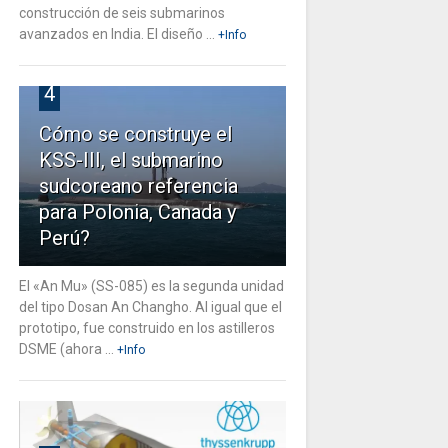
construcción de seis submarinos
avanzados en India. El diseño ...
+Info
4
Cómo se construye el
KSS-III, el submarino
sudcoreano referencia
para Polonia, Canada y
Perú?
El «An Mu» (SS-085) es la segunda unidad
del tipo Dosan An Changho. Al igual que el
prototipo, fue construido en los astilleros
DSME (ahora ...
+Info