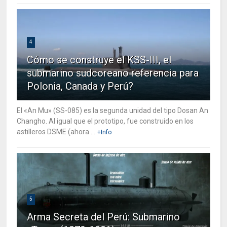
4
Cómo se construye el KSS-III, el
submarino sudcoreano referencia para
Polonia, Canada y Perú?
El «An Mu» (SS-085) es la segunda unidad del tipo Dosan An
Changho. Al igual que el prototipo, fue construido en los
astilleros DSME (ahora ...
+Info
5
Arma Secreta del Perú: Submarino