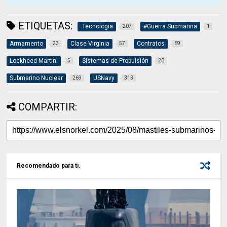
ETIQUETAS:
.Tecnologia
#Guerra Submarina
207
1
Armamento
Clase Virginia
Contratos
23
57
69
Lockheed Martin.
Sistemas de Propulsión
5
20
Submarino Nuclear
USNavy
269
313
COMPARTIR:
Recomendado para ti.