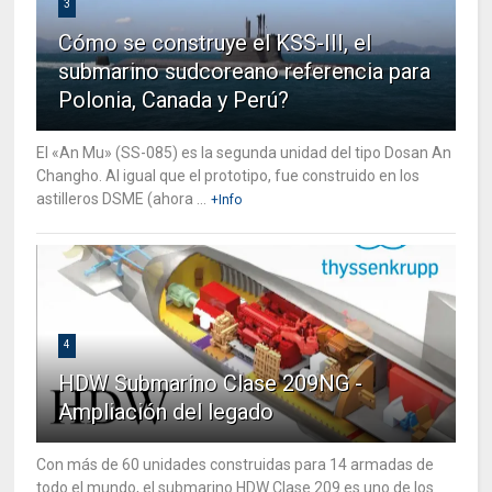
3
Cómo se construye el KSS-III, el
submarino sudcoreano referencia para
Polonia, Canada y Perú?
El «An Mu» (SS-085) es la segunda unidad del tipo Dosan An
Changho. Al igual que el prototipo, fue construido en los
astilleros DSME (ahora ...
+Info
4
HDW Submarino Clase 209NG -
Ampliación del legado
Con más de 60 unidades construidas para 14 armadas de
todo el mundo, el submarino HDW Clase 209 es uno de los