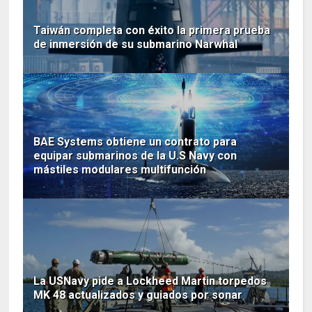
Taiwán completa con éxito la primera prueba
de inmersión de su submarino Narwhal
BAE Systems obtiene un contrato para
equipar submarinos de la U.S Navy con
mástiles modulares multifunción
La USNavy pide a Lockheed Martin torpedos
MK 48 actualizados y guiados por sonar