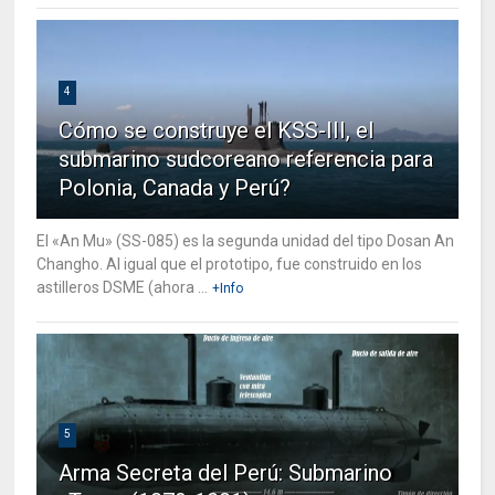
4
Cómo se construye el KSS-III, el
submarino sudcoreano referencia para
Polonia, Canada y Perú?
El «An Mu» (SS-085) es la segunda unidad del tipo Dosan An
Changho. Al igual que el prototipo, fue construido en los
astilleros DSME (ahora ...
+Info
5
Arma Secreta del Perú: Submarino