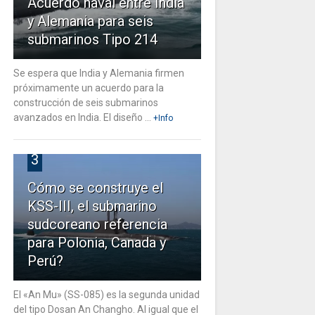
Acuerdo naval entre India
y Alemania para seis
submarinos Tipo 214
Se espera que India y Alemania firmen
próximamente un acuerdo para la
construcción de seis submarinos
avanzados en India. El diseño ...
+Info
3
Cómo se construye el
KSS-III, el submarino
sudcoreano referencia
para Polonia, Canada y
Perú?
El «An Mu» (SS-085) es la segunda unidad
del tipo Dosan An Changho. Al igual que el