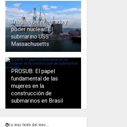
Tripulación integrada y
poder nuclear: El
submarino USS
Massachusetts
PROSUB: El papel
fundamental de las
mujeres en la
construcción de
submarinos en Brasil
Lo mas leido del mes...