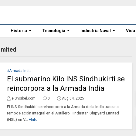
Historia
Tecnologia
Industria Naval
Vida
imited
#Armada India
El submarino Kilo INS Sindhukirti se
reincorpora a la Armada India
elSnorkel.com
0
Aug 04, 2025
El INS Sindhukirti se reincorporó a la Armada de la India tras una
remodelación integral en el Astillero Hindustan Shipyard Limited
(HSL) en V...
+Info