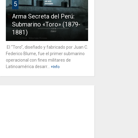
5
Arma Secreta del Perú:
Submarino «Toro» (1879-
1881)
El “Toro”, diseñado y fabricado por Juan C.
Federico Blume, fue el primer submarino
operacional con fines militares de
Latinoamérica desarr...
+Info