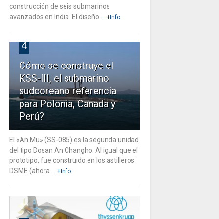
construcción de seis submarinos
avanzados en India. El diseño ...
+Info
4
Cómo se construye el
KSS-III, el submarino
sudcoreano referencia
para Polonia, Canada y
Perú?
El «An Mu» (SS-085) es la segunda unidad
del tipo Dosan An Changho. Al igual que el
prototipo, fue construido en los astilleros
DSME (ahora ...
+Info