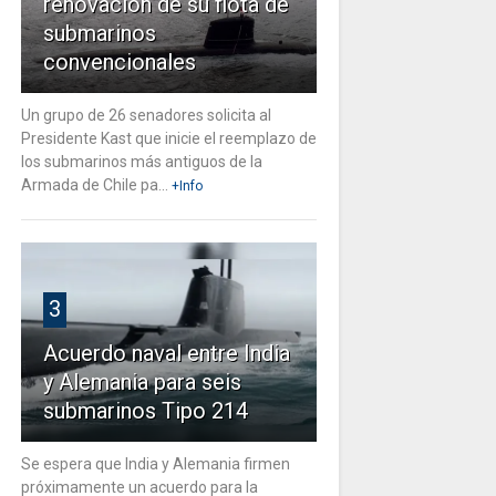
renovación de su flota de
submarinos
convencionales
Un grupo de 26 senadores solicita al
Presidente Kast que inicie el reemplazo de
los submarinos más antiguos de la
Armada de Chile pa...
+Info
3
Acuerdo naval entre India
y Alemania para seis
submarinos Tipo 214
Se espera que India y Alemania firmen
próximamente un acuerdo para la