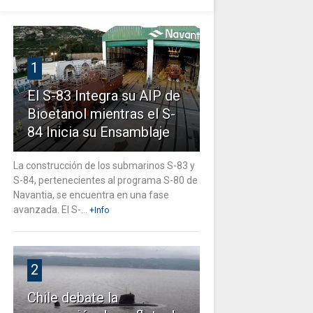
1
El S-83 Integra su AIP de
Bioetanol mientras el S-
84 Inicia su Ensamblaje
La construcción de los submarinos S-83 y
S-84, pertenecientes al programa S-80 de
Navantia, se encuentra en una fase
avanzada. El S-...
+Info
2
Chile debate la