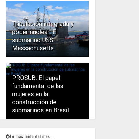
Tripulación integrada y
poder nuclear: El
submarino USS
Massachusetts
PROSUB: El papel
fundamental de las
mujeres en la
construcción de
submarinos en Brasil
Lo mas leido del mes...