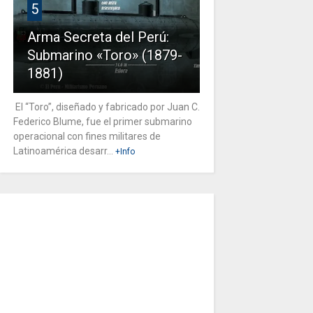
5
Arma Secreta del Perú:
Submarino «Toro» (1879-
1881)
El “Toro”, diseñado y fabricado por Juan C.
Federico Blume, fue el primer submarino
operacional con fines militares de
Latinoamérica desarr...
+Info