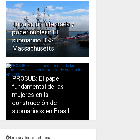
Tripulación integrada y
poder nuclear: El
submarino USS
Massachusetts
PROSUB: El papel
fundamental de las
mujeres en la
construcción de
submarinos en Brasil
Lo mas leido del mes...