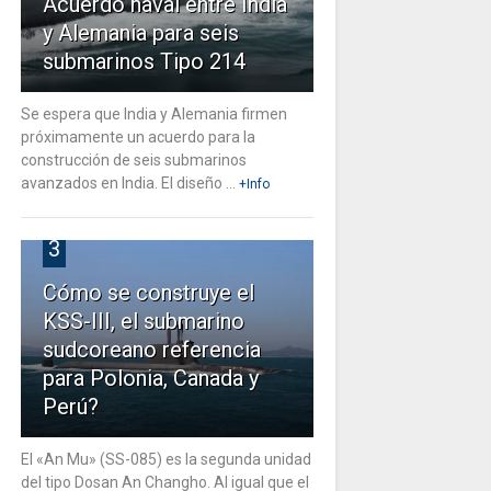
Acuerdo naval entre India
y Alemania para seis
submarinos Tipo 214
Se espera que India y Alemania firmen
próximamente un acuerdo para la
construcción de seis submarinos
avanzados en India. El diseño ...
+Info
3
Cómo se construye el
KSS-III, el submarino
sudcoreano referencia
para Polonia, Canada y
Perú?
El «An Mu» (SS-085) es la segunda unidad
del tipo Dosan An Changho. Al igual que el