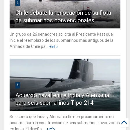
2
Chile debate la renovación de su flota
de submarinos convencionales
Un grupo de 26 senadores solicita al Presidente Kast que
inicie el reemplazo de los submarinos más antiguos de la
Armada de Chile pa...
+Info
3
Acuerdo naval entre India y Alemania
para seis submarinos Tipo 214
Se espera que India y Alemania firmen próximamente un
acuerdo para la construcción de seis submarinos avanzados
en India. El diseño ...
+Info