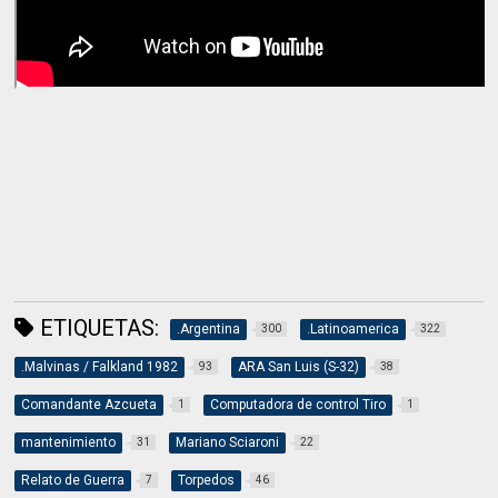
ETIQUETAS:
.Argentina
.Latinoamerica
300
322
.Malvinas / Falkland 1982
ARA San Luis (S-32)
93
38
Comandante Azcueta
Computadora de control Tiro
1
1
mantenimiento
Mariano Sciaroni
31
22
Relato de Guerra
Torpedos
7
46