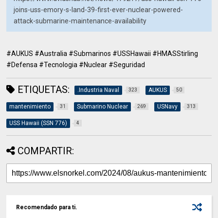
joins-uss-emory-s-land-39-first-ever-nuclear-powered-
attack-submarine-maintenance-availability
#AUKUS #Australia #Submarinos #USSHawaii #HMASStirling
#Defensa #Tecnologia #Nuclear #Seguridad
ETIQUETAS:
.Industria Naval
AUKUS
323
50
mantenimiento
Submarino Nuclear
USNavy
31
269
313
USS Hawaii (SSN 776)
4
COMPARTIR:
Recomendado para ti.