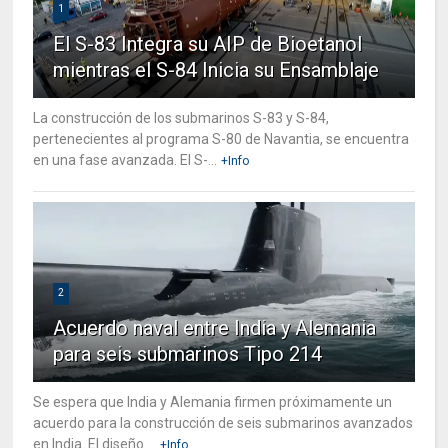
1
El S-83 Integra su AIP de Bioetanol
mientras el S-84 Inicia su Ensamblaje
La construcción de los submarinos S-83 y S-84,
pertenecientes al programa S-80 de Navantia, se encuentra
en una fase avanzada. El S-...
+Info
2
Acuerdo naval entre India y Alemania
para seis submarinos Tipo 214
Se espera que India y Alemania firmen próximamente un
acuerdo para la construcción de seis submarinos avanzados
en India. El diseño ...
+Info