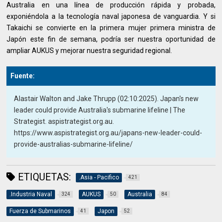
Australia en una línea de producción rápida y probada,
exponiéndola a la tecnología naval japonesa de vanguardia. Y si
Takaichi se convierte en la primera mujer primera ministra de
Japón este fin de semana, podría ser nuestra oportunidad de
ampliar AUKUS y mejorar nuestra seguridad regional.
Fuente:
Alastair Walton and Jake Thrupp (02:10:2025). Japan's new
leader could provide Australia's submarine lifeline | The
Strategist. aspistrategist.org.au.
https://www.aspistrategist.org.au/japans-new-leader-could-
provide-australias-submarine-lifeline/
ETIQUETAS:
.Asia - Pacifico
421
.Industria Naval
AUKUS
Australia
324
50
84
Fuerza de Submarinos
Japon
41
52