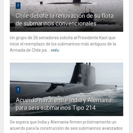
2
Chile debate la renovación de su flota
de submarinos convencionales
Un grupo de 26 senadores solicita al Presidente Kast que
inicie el reemplazo de los submarinos más antiguos de la
Armada de Chile pa...
+Info
3
Acuerdo naval entre India y Alemania
para seis submarinos Tipo 214
Se espera que India y Alemania firmen próximamente un
acuerdo para la construcción de seis submarinos avanzados