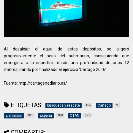
Al desalojar el agua de estos depósitos, se aligeró
progresivamente el peso del submarino, consiguiendo que
emergiera a la superficie desde una profundidad de unos 12
metros, dando por finalizado el ejercicio ‘Cartago 2016’.
Fuente: http://cartagenadiario.es/
ETIQUETAS:
búsqueda y rescate
Cartago
104
9
Ejercicios
España
OTAN
181
188
527
COMPARTIR: