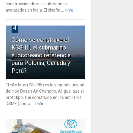
construcción de seis submarinos
avanzados en India. El diseño ...
+Info
4
Cómo se construye el
KSS-III, el submarino
sudcoreano referencia
para Polonia, Canada y
Perú?
El «An Mu» (SS-085) es la segunda unidad
del tipo Dosan An Changho. Al igual que el
prototipo, fue construido en los astilleros
DSME (ahora ...
+Info