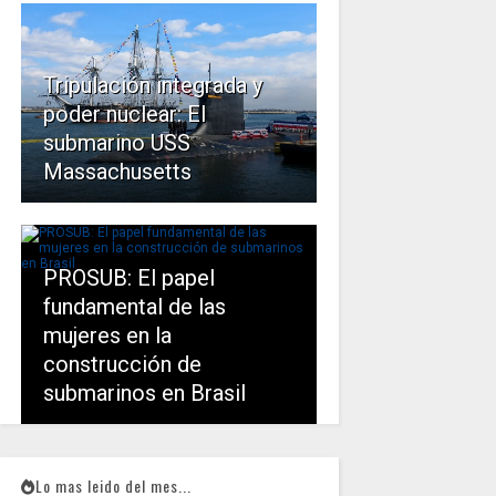
Tripulación integrada y
poder nuclear: El
submarino USS
Massachusetts
PROSUB: El papel
fundamental de las
mujeres en la
construcción de
submarinos en Brasil
Lo mas leido del mes...