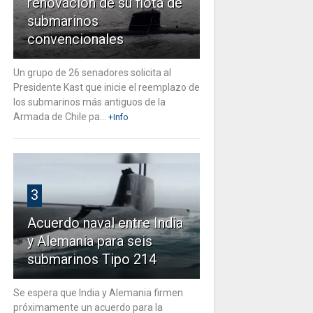
renovación de su flota de
submarinos
convencionales
Un grupo de 26 senadores solicita al
Presidente Kast que inicie el reemplazo de
los submarinos más antiguos de la
Armada de Chile pa...
+Info
3
Acuerdo naval entre India
y Alemania para seis
submarinos Tipo 214
Se espera que India y Alemania firmen
próximamente un acuerdo para la