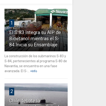
1
El S-83 Integra su AIP de
Bioetanol mientras el S-
84 Inicia su Ensamblaje
La construcción de los submarinos S-83 y
S-84, pertenecientes al programa S-80 de
Navantia, se encuentra en una fase
avanzada. El S-...
+Info
2
Chile debate la